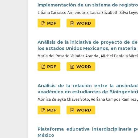
Implementación de un sistema de registro
Liliana Carrasco Armendáriz, Laura Elizabeth Silva Leyva
PDF
WORD
Análisis de la iniciativa de proyecto de d
los Estados Unidos Mexicanos, en materia
María del Rosario Valadez Aranda , Michel Daniela Mire
PDF
WORD
Análisis de la relación entre la ansied
académico en estudiantes de Bioingenier
Mónica Zuleyka Chávez Soto, Adriana Campos Ramírez 
PDF
WORD
Plataforma educativa interdisciplinaria 
México