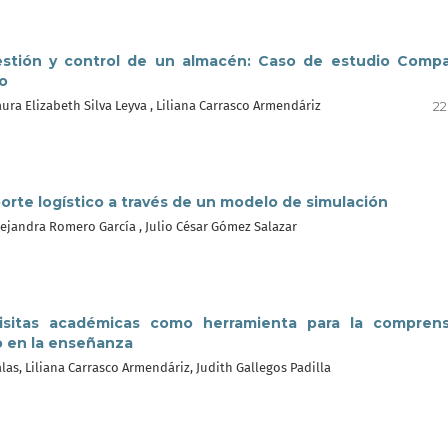
gestión y control de un almacén: Caso de estudio Comp
o
aura Elizabeth Silva Leyva , Liliana Carrasco Armendáriz
22
sporte logístico a través de un modelo de simulación
Alejandra Romero García , Julio César Gómez Salazar
 visitas académicas como herramienta para la compren
co en la enseñanza
las, Liliana Carrasco Armendáriz, Judith Gallegos Padilla