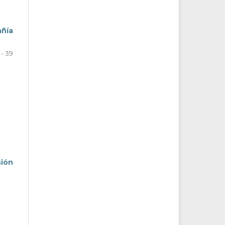
añía
 - 39
sión